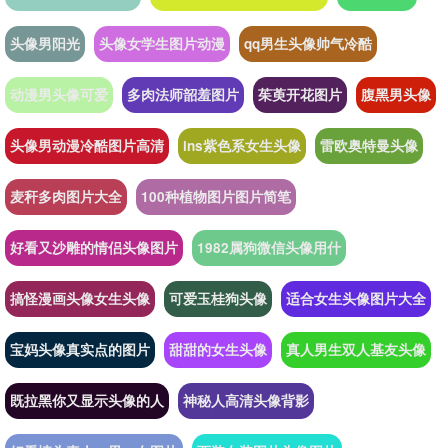
头像男阳光
头像女学生图片动漫
qq男生头像帅气冷酷
动漫男头像可爱
多肉法师韶羞图片
茱萸开花图片
腹黑男头像
头像男动漫冷酷图片高清
ins紫色系女生头像
雷欧奥特曼头像
麦秆多肉图片大全
100种植物图片图片简笔
好看又沙雕的情侣头像图片
1982属狗微信头像用什
搞怪漫画头像女生头像
可爱玉桂狗头像
适合女生头像图片大全
宝妈头像真实点的图片
甜甜的女生头像
真人男生双人基友头像
既拉黑你又显示头像的人
神秘人高清头像背影