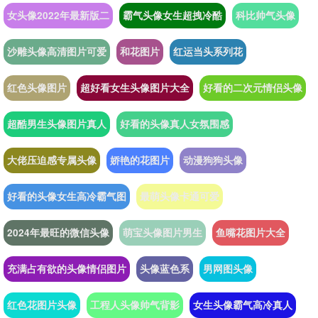
女头像2022年最新版二
霸气头像女生超拽冷酷
科比帅气头像
沙雕头像高清图片可爱
和花图片
红运当头系列花
红色头像图片
超好看女生头像图片大全
好看的二次元情侣头像
超酷男生头像图片真人
好看的头像真人女氛围感
大佬压迫感专属头像
娇艳的花图片
动漫狗狗头像
好看的头像女生高冷霸气图
最萌头像卡通可爱
2024年最旺的微信头像
萌宝头像图片男生
鱼嘴花图片大全
充满占有欲的头像情侣图片
头像蓝色系
男网图头像
红色花图片头像
工程人头像帅气背影
女生头像霸气高冷真人