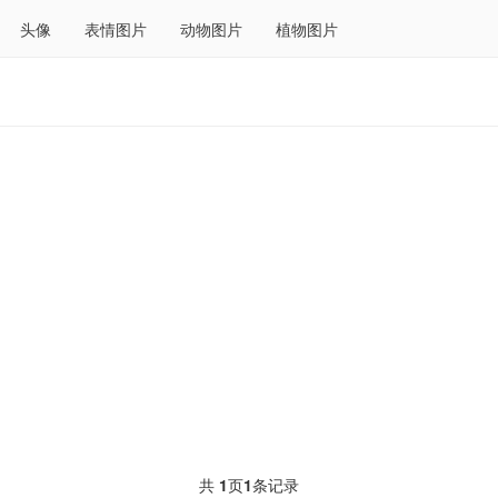
头像
表情图片
动物图片
植物图片
共
1
页
1
条记录