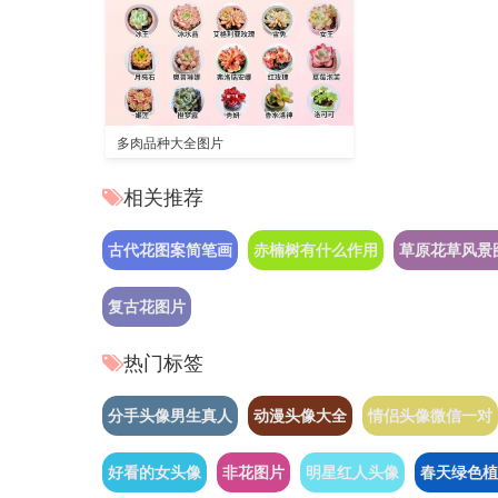
多肉品种大全图片
相关推荐
古代花图案简笔画
赤楠树有什么作用
草原花草风景
复古花图片
热门标签
分手头像男生真人
动漫头像大全
情侣头像微信一对
好看的女头像
非花图片
明星红人头像
春天绿色植