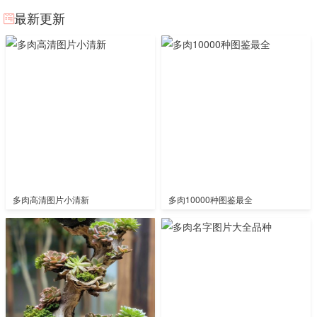
最新更新
多肉高清图片小清新
多肉10000种图鉴最全