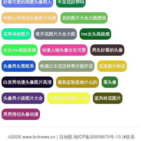
好看可爱的闺蜜头像两人
牛至花好养吗
怦然心动情侣头像图片动漫
花的图片大全大图壁纸
花草绿植图片
夜开花图片大全大图
ins女头高级感
女头ins高级质感
动漫人物头像女生可爱
男生好看的头像
头像男生黑暗系
铁扇公主花怎样养才能开花
花束图片鲜花
白发男动漫头像图片高清
服装监制是做什么的
看头像
头像男小孩图片大全
七里香开花图片大全
蓝风铃花图片
男男情侣头像动漫
©2026 www.bntnews.cn |
百纳图
闽ICP备20009870号-13
|
#联系