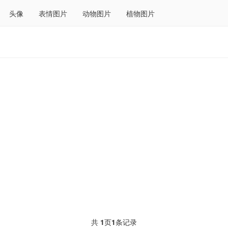
头像
表情图片
动物图片
植物图片
共
1
页
1
条记录