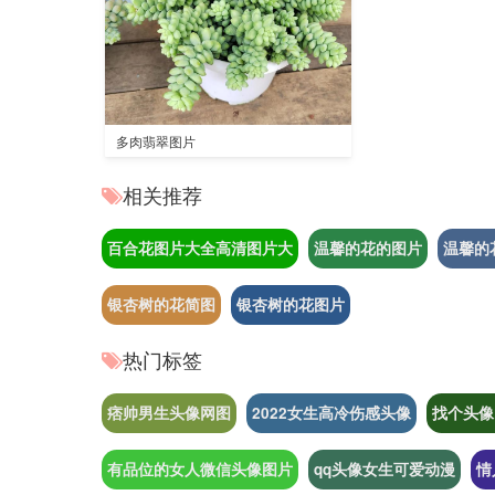
多肉翡翠图片
相关推荐
百合花图片大全高清图片大
温馨的花的图片
温馨的
银杏树的花简图
银杏树的花图片
热门标签
痞帅男生头像网图
2022女生高冷伤感头像
找个头像
有品位的女人微信头像图片
qq头像女生可爱动漫
情