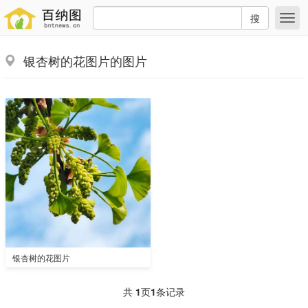
搜
银杏树的花图片的图片
银杏树的花图片
共
1
页
1
条记录