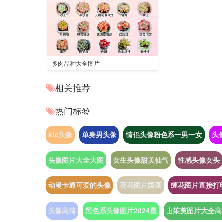
多肉品种大全图片
相关推荐
热门标签
kfc头像
单身男头像
情侣头像粉色系一男一女
头
头像图片大全大图
女生头像甜美仙气
性感头像女头
动漫卡通可爱的头像
葵花图片国画
缠花图片直接打
头像高清
黑色系头像图片2024最
山茱萸图片大全高