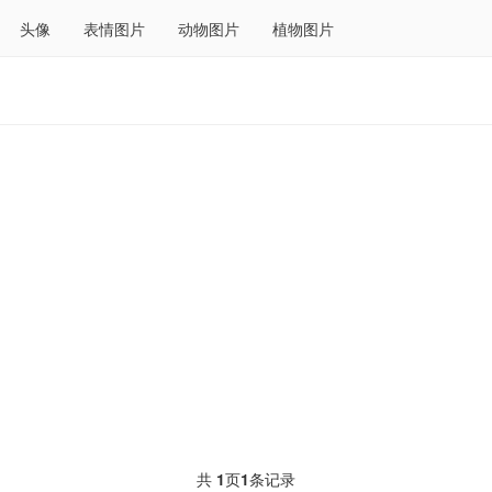
头像
表情图片
动物图片
植物图片
共
1
页
1
条记录