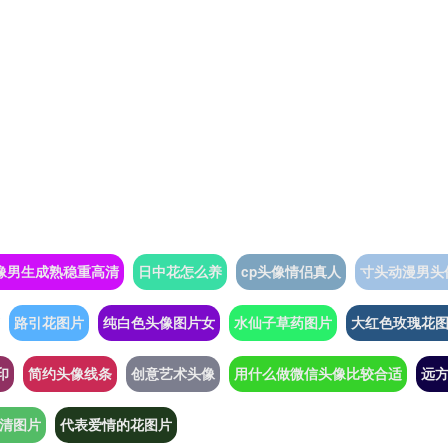
像男生成熟稳重高清
日中花怎么养
cp头像情侣真人
寸头动漫男头
路引花图片
纯白色头像图片女
水仙子草药图片
大红色玫瑰花
印
简约头像线条
创意艺术头像
用什么做微信头像比较合适
远
清图片
代表爱情的花图片