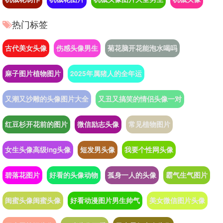
热门标签
古代美女头像
伤感头像男生
菊花脑开花能泡水喝吗
麻子图片植物图片
2025年属猪人的全年运
又潮又沙雕的头像图片大全
又丑又搞笑的情侣头像一对
红豆杉开花前的图片
微信励志头像
常见植物图片
女生头像高级ing头像
短发男头像
我要个性网头像
碧落花图片
好看的头像动物
孤身一人的头像
霸气生气图片
闺蜜头像闺蜜头像
好看动漫图片男生帅气
美女微信图片头像