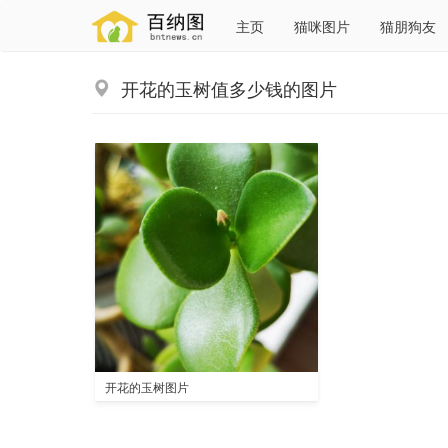
主页
猫咪图片
猫朋狗友
开花的玉树值多少钱的图片
开花的玉树图片