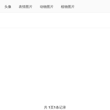
头像
表情图片
动物图片
植物图片
共
1
页
1
条记录