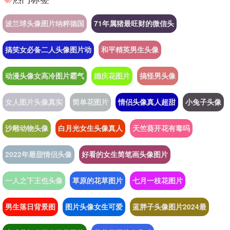
波兰球头像图片纳粹德国
71年属猪最旺财的微信头
搞笑女必备二人头像图片动
和平精英男生头像
动漫头像女高冷图片霸气
婚庆花图片
搞怪男头像
女人图片头像真实
简单花图片
情侣头像真人超甜
小兔子头像
沙雕动物头像
白月光女生头像真人
天竺葵开花有毒吗
2022年最甜情侣头像
好看的女生简笔画头像图片
一人之下王也头像
草原的花草图片
七月一枝花图片
男生落日背景图
图片头像女生可爱
蓝胖子头像图片2024最