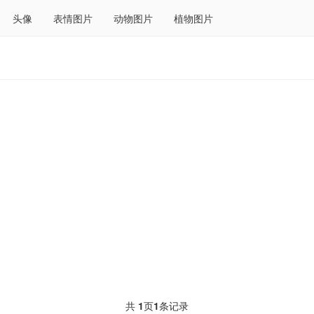
头像
表情图片
动物图片
植物图片
共
1
页
1
条记录