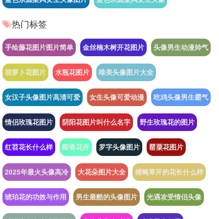
热门标签
手绘藤花图片图片简单
金丝楠木树开花图片
头像男生动漫帅气
胡萝卜花图片
水瓶花图片
唯美头像图片大全
女汉子头像图片高清可爱
女生头像可爱动漫
吃鸡头像男生霸气
情侣玫瑰花图片
阴阳花图片叫什么名字
野生玫瑰花的图片
红苕花长什么样
暗香花卉
罗字头像图片
罂粟花图片
2025年最火头像高冷
大花朵图片大全
捕蝇草开的花长什么样
琥珀花的功效与作用
男生最酷的头像图片
光遇攻受情侣头像