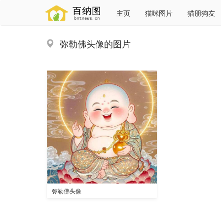
主页
猫咪图片
猫朋狗友
弥勒佛头像的图片
弥勒佛头像