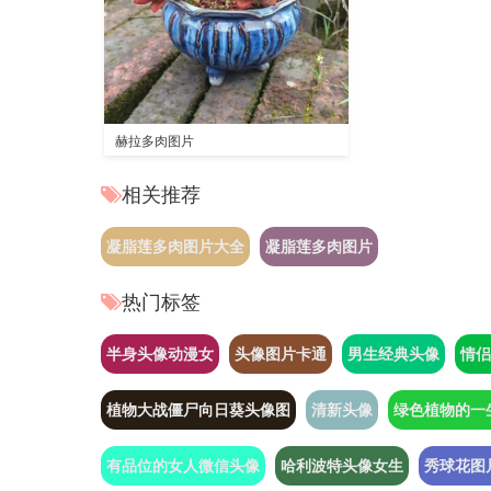
赫拉多肉图片
相关推荐
凝脂莲多肉图片大全
凝脂莲多肉图片
热门标签
半身头像动漫女
头像图片卡通
男生经典头像
情侣
植物大战僵尸向日葵头像图
清新头像
绿色植物的一
有品位的女人微信头像
哈利波特头像女生
秀球花图