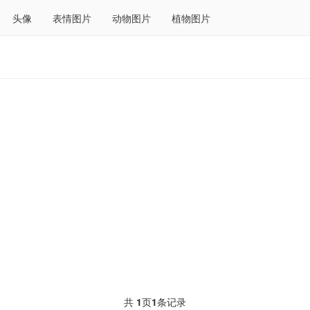
头像
表情图片
动物图片
植物图片
共
1
页
1
条记录