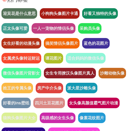
迎宾花是什么意思
小狗狗头像图片卡通
好看又独特的头像
正太头像可爱
一人一宠物的情侣头像
采购员头像
女生好看的动漫头像
搞笑情侣头像图片
蓝色的花图片
女属虎头像转运财运
谭花图片
适合妈妈的微信头像
微信头像图片背影女
女生专用撩汉头像图片真人
沙雕动物头像
姓王的专属头像
房产中介头像
派大星沙雕头像
好看的ins壁纸
四川土豆花图片
女头像高颜值霸气图片动漫
狼狗头像图片大全
高级感的女生头像
像素花纹图片