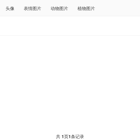
头像
表情图片
动物图片
植物图片
共
1
页
1
条记录