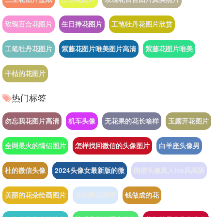
玫瑰百合花图片
生日捧花图片
工笔牡丹花图片欣赏
工笔牡丹花图片
紫藤花图片唯美图片高清
紫藤花图片唯美
干枯的花图片
热门标签
勿忘我花图片高清
机车头像
无花果的花长啥样
玉露开花图片
全网最火的情侣图片
怎样找回微信的头像图片
白羊座头像男
杜的微信头像
2024头像女最新版的微
闺蜜头像真人ins风高级
美丽的花朵绘画图片
冰种飘花翡翠
钱做成的花