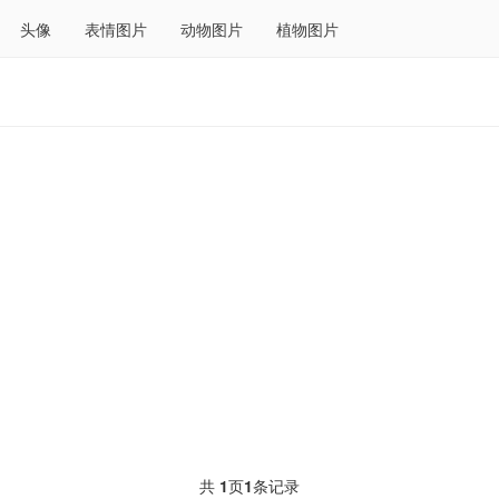
头像
表情图片
动物图片
植物图片
共
1
页
1
条记录