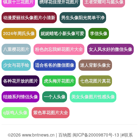
镇原十三花图片
绣球花佳澄开花图片
王者荣耀司马懿头像
动漫爱丽丝头像图片小清新
男生头像阳光简单干净
2024年周氏头像
妮妮蜡笔小新头像可爱
李信头像
八重樱花图片
粉色勿忘我鲜花图片大全
女人风水好的微信头像
少女与花手绘
适合爸爸的微信图像
迷人背影头像女
各种花开放的图片
虎头梅开花图片
七色花图片真花
结婚系列情侣头像
一个人头像
美女头像图片性感头像
q版鸣人头像
紫色草花图片大全
©2026 www.bntnews.cn |
百纳图
闽ICP备20009870号-13
|
#联系