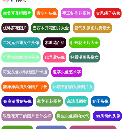
生姜开花吗图片
青少年头像
手工制作花图片
古风瞎子头像
优钵罗花图片
巴西木开花图片大全
霸气头像图片男最火
二次元卡通女生头像
木瓜花百科
牡丹花图片大全
可爱精致的动漫头像
代号鸢头像
好看漫画头像女
可爱头像小动物图片卡通
道字头像艺术字
懒洋洋高清头像图片可爱
比较爷们的头像图片女
4k高清微信头像
荸荠开花图片
高清花图案
豹子头像
玫瑰花开了的图片是什么样
男生头像简约大气
ins风简约头像