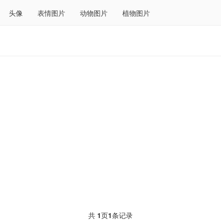
头像
表情图片
动物图片
植物图片
共
1
页
1
条记录