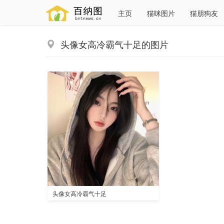
主页
猫咪图片
猫朋狗友
头像女高冷霸气十足的图片
头像女高冷霸气十足