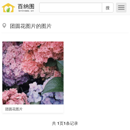
搜
团圆花图片的图片
团圆花图片
共
1
页
1
条记录