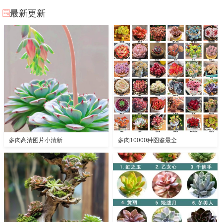
最新更新
多肉高清图片小清新
多肉10000种图鉴最全