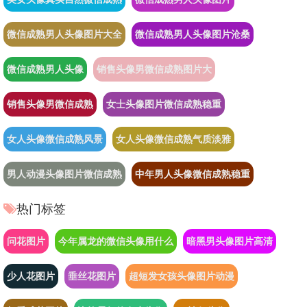
微信成熟男人头像图片大全
微信成熟男人头像图片沧桑
微信成熟男人头像
销售头像男微信成熟图片大
销售头像男微信成熟
女士头像图片微信成熟稳重
女人头像微信成熟风景
女人头像微信成熟气质淡雅
男人动漫头像图片微信成熟
中年男人头像微信成熟稳重
热门标签
问花图片
今年属龙的微信头像用什么
暗黑男头像图片高清
少人花图片
垂丝花图片
超短发女孩头像图片动漫