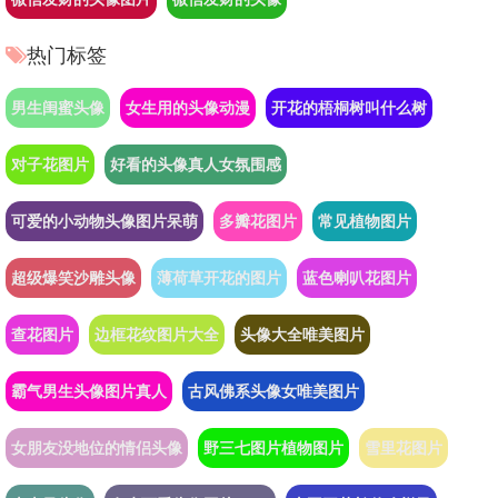
热门标签
男生闺蜜头像
女生用的头像动漫
开花的梧桐树叫什么树
对子花图片
好看的头像真人女氛围感
可爱的小动物头像图片呆萌
多瓣花图片
常见植物图片
超级爆笑沙雕头像
薄荷草开花的图片
蓝色喇叭花图片
查花图片
边框花纹图片大全
头像大全唯美图片
霸气男生头像图片真人
古风佛系头像女唯美图片
女朋友没地位的情侣头像
野三七图片植物图片
雪里花图片