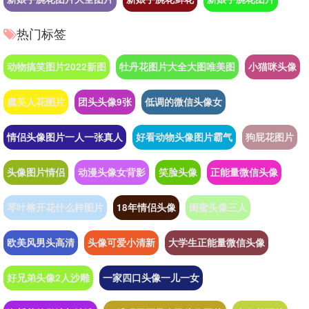
热门标签
动物搞笑图片2022新图
牡丹花图片大全大图唯美图
小猫咪头像
虞美人花图片
团头头像9张
低调的微信头像女
情侣头像图片一人一张真人
好看动物头像图片霸气
狗屁花图片
头像图片情侣
动漫头像女背影
笑脸头像
正能量微信头像
琴叶榕开花什么样图片
18年情侣头像
闺蜜头像三人
欧美风男头高清
头像可爱小清新
大学生正能量微信头像
好兄弟头像2人沙雕
一家四口头像一儿一女