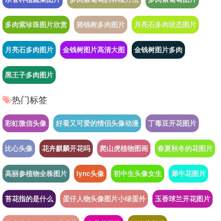
多肉紫珍珠图片欣赏
摇钱树多肉图片
月亮石多肉状态图片
月亮石多肉图片
金钱树图片高清大图
金钱树图片多肉
黑王子多肉图片
热门标签
彩虹微信头像
好看又可爱的情侣头像动漫
丁毒豆开花图片
比心头像
花卉麒麟开花吗
爬山虎植物图画
春夏秋冬的花图片
高丽参植物全株图片
lync头像
初中生头像女生
犀牛花图片
苔花指的是什么
蛋仔人物头像图片小绿蛋外
玉香球兰开花图片