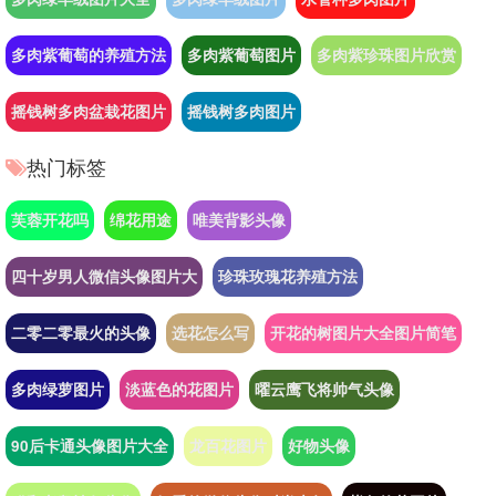
多肉紫葡萄的养殖方法
多肉紫葡萄图片
多肉紫珍珠图片欣赏
摇钱树多肉盆栽花图片
摇钱树多肉图片
热门标签
芙蓉开花吗
绵花用途
唯美背影头像
四十岁男人微信头像图片大
珍珠玫瑰花养殖方法
二零二零最火的头像
选花怎么写
开花的树图片大全图片简笔
多肉绿萝图片
淡蓝色的花图片
曜云鹰飞将帅气头像
90后卡通头像图片大全
龙百花图片
好物头像