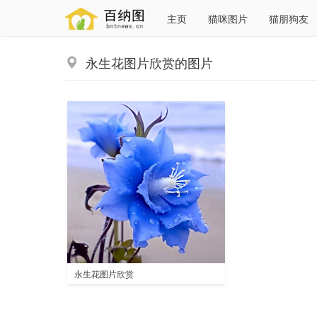
主页
猫咪图片
猫朋狗友
永生花图片欣赏的图片
永生花图片欣赏