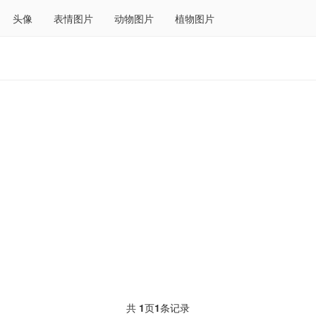
头像
表情图片
动物图片
植物图片
共
1
页
1
条记录