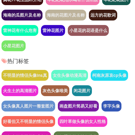
海南的瓜图片及名称
海南的花图片及名称
远方的花歌词
雷神花有什么危害
雷神花图片
小星花的花语是什么
小星花图片
热门标签
不明显的情侣头像ins真
女生头像动漫高清
柯南灰原哀cp头像
火生土的高清图片
灰色头像唯美
闲花图片
女头像真人图片一整套图片
画盘图片简易又好看
李字头像
好看但又不明显的情侣头像
四叶草做头像的女人性格