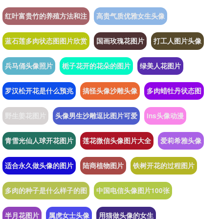
红叶富贵竹的养殖方法和注
高贵气质优雅女生头像
蓝石莲多肉状态图图片欣赏
国画玫瑰花图片
打工人图片头像
兵马俑头像照片
栀子花开的花朵的图片
绿美人花图片
罗汉松开花是什么预兆
搞怪头像沙雕头像
多肉蜡牡丹状态图
野生姜花图片
头像男生沙雕逗比图片可爱
ins头像动漫
青雪光仙人球开花图片
莲花微信头像图片大全
爱莉希雅头像
适合永久做头像的图片
陆商植物图片
铁树开花的过程图片
多肉的种子是什么样子的图
中国电信头像图片100张
半月花图片
属虎女士头像
用猫做头像的女生