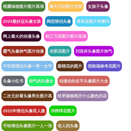
雨露绿植图片图片高清
量天尺的图片欣赏
女孩子头像
2024最好运头像女孩
网恋情侣头像
骨刺花图片有毒吗
网上最火的动漫头像
剑三万花图片图片高清
霸气头像帅气图片动漫
光荣花图片
刘浩存头像图片帅气
不明显情侣头像一男一女可
眼睛花的图片
宿根福禄考花图片
头像小红书
帅气的头像女
动漫你的名字头像图片大全
二次元好看头像男生图片高
软枣猕猴桃开什么颜色的花
2022年情侣头像双人微
洋绣球花图片
手绘情侣头像图片一人一张
老人的头像