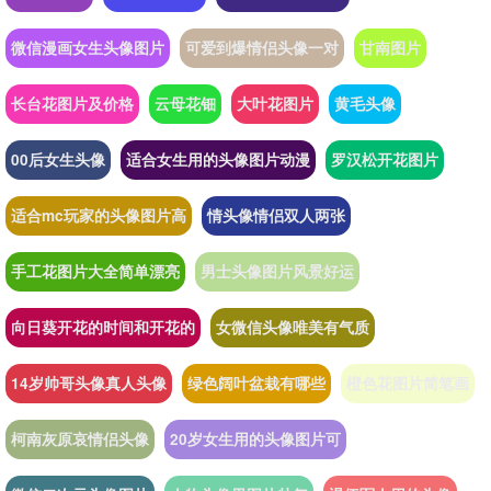
微信漫画女生头像图片
可爱到爆情侣头像一对
甘南图片
长台花图片及价格
云母花钿
大叶花图片
黄毛头像
00后女生头像
适合女生用的头像图片动漫
罗汉松开花图片
适合mc玩家的头像图片高
情头像情侣双人两张
手工花图片大全简单漂亮
男士头像图片风景好运
向日葵开花的时间和开花的
女微信头像唯美有气质
14岁帅哥头像真人头像
绿色阔叶盆栽有哪些
橙色花图片简笔画
柯南灰原哀情侣头像
20岁女生用的头像图片可