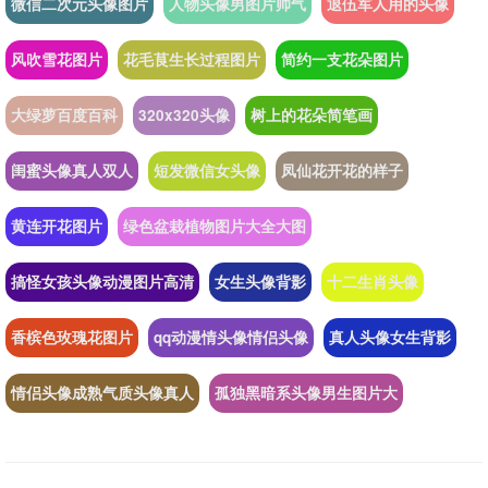
微信二次元头像图片
人物头像男图片帅气
退伍军人用的头像
风吹雪花图片
花毛茛生长过程图片
简约一支花朵图片
大绿萝百度百科
320x320头像
树上的花朵简笔画
闺蜜头像真人双人
短发微信女头像
凤仙花开花的样子
黄连开花图片
绿色盆栽植物图片大全大图
搞怪女孩头像动漫图片高清
女生头像背影
十二生肖头像
香槟色玫瑰花图片
qq动漫情头像情侣头像
真人头像女生背影
情侣头像成熟气质头像真人
孤独黑暗系头像男生图片大