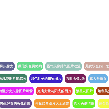
风头像女
微信头像男简约
霸气头像帅气图片动漫
儿女双全四口之
玫瑰花图片简笔画
绿色叶子的植物图片
万叶头像q版
真人头像女
动漫少女头像图片可爱
充满力量与阳光的图片
繁星花图片
短发美
男生好看的头像背影
开花盆景图片大全欣赏
真人头像情侣
适合姓