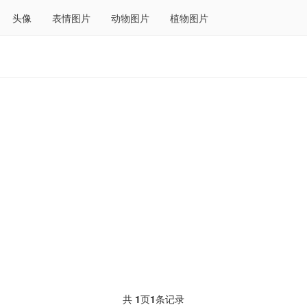
头像
表情图片
动物图片
植物图片
共
1
页
1
条记录