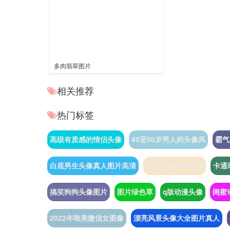
多肉翡翠图片
相关推荐
热门标签
高级有质感的情侣头像
40至50岁男人的头像风
霸气
白底男生头像真人图片高清
女生头像简单干净
卡通
搞笑狗狗头像图片
图片绿色草
q版动漫头像
闺蜜
2022年唯美微信女图像
漂亮风景头像大全图片真人