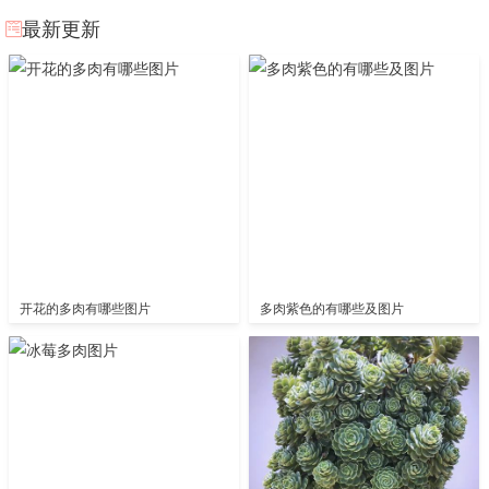
最新更新
开花的多肉有哪些图片
多肉紫色的有哪些及图片