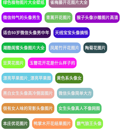
绿色植物图片大全壁纸
雀梅藤开花图片大全
微信帅气的头像男生
青蒿开花图片
猴子头像沙雕图片高清
适合50岁微信头像男中年
天线宝宝头像搞怪
潮酷闺蜜头像图片大全
凤尾竹开花图片
陶菊花图片
豆荚花图片
玉簪花开花是什么样子的
漂亮苹果图片_漂亮苹果图
黄色系头像女
黑白女生头像高冷侧面图片
微信头像简单大方
很有女人味的背影头像图片
女生头像真人不像网图
本庄优花图片
鸭掌木开花结果图片
霸气狼王头像