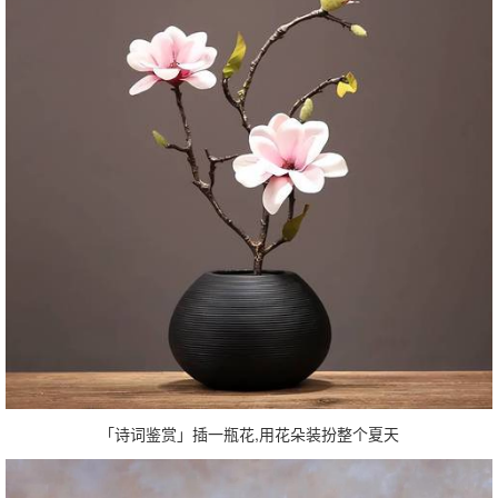
「诗词鉴赏」插一瓶花,用花朵装扮整个夏天