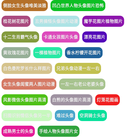
侧脸女生头像唯美淡雅
凹凸世界人物头像图片恐怖
桂花树花图片
丑男搞怪头像图片动漫
魔芋花图片植物图片
十二生肖霸气头像
卡通女孩图片头像
漂亮花图片
黄玫瑰花图片
一棵植物图片
香水柠檬开花图片
白色曼陀罗长什么样图片
兄弟头像动漫一左一右
女生头像闺蜜两人图片动漫
一左一右老公老婆头像
风影微信头像图片高清
白熊的头像图片高清
灯笼花图画
扫图识别情侣头像另一半
难过头像
空洞骑士头像
成熟男士的头像
手绘人物头像图片女