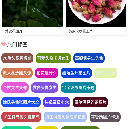
并蹄花图片
药用玫瑰花图片
热门标签
70后头像男微信
可爱头像卡通女生
高颜值男生头像
派大星沙雕头像
柏花是什么
独角莲开花图片
师气人头像
个性女生头像
微丧头像女生
宝宝读书图片卡通
姓氏头像张图片大全
头像高级小众
简单漂亮的花图片
12生肖专属头像霸气
男生风景头像成熟稳重
车管所图片卡通