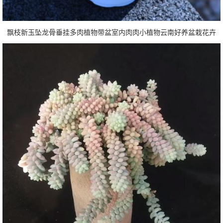
飘枝新玉坠龙骨垂挂多肉植物带盆室内肉肉小植物云南好养盆栽花卉