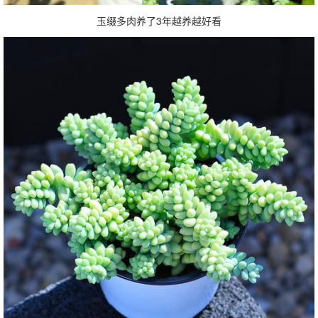
玉缀多肉养了3年越养越好看