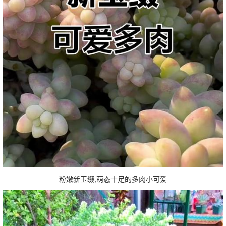
粉嫩新玉缀,萌态十足的多肉小可爱