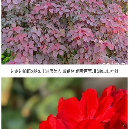
边走边拍照:植物,非洲黑美人,紫锦树,俏黄芦苇,非洲红,红叶戟