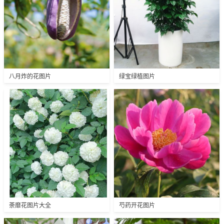
八月炸的花图片
绿宝绿植图片
荼靡花图片大全
芍药开花图片