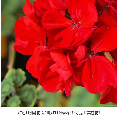
红色非洲菊花语 "嗐,红非洲菊啊?那可是个'实在花'!