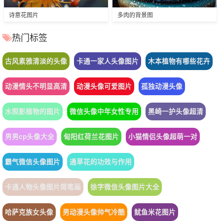
诗意花图片
多肉的背景图
热门标签
古风素雅清淡的头像
卡通一家人头像图片
木本植物有哪些花卉
动漫情头不明显高清
动漫头像可爱图片
孤独动漫头像
水照影植物的图片
微信头像中年女性专用
黑崎一护头像超清
男男cp头像大全
甸阳红荷兰花图片
小猫情侣头像超萌一对
霸气微信头像图片
通草花的功效与作用
卡通人物头像图片简笔画
徐字微信头像图片大全
哈萨克族女头像
男动漫头像帅气冷酷
鱿鱼米花图片