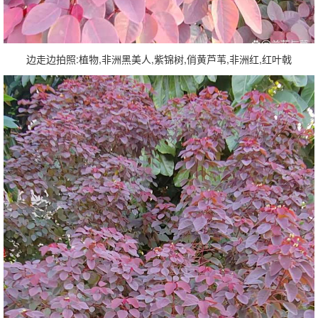
边走边拍照:植物,非洲黑美人,紫锦树,俏黄芦苇,非洲红,红叶戟