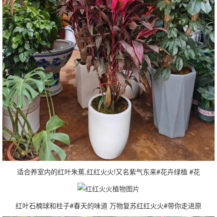
适合养室内的红叶朱蕉,红红火火!又名紫气东来#花卉绿植 #花
红叶石楠球和柱子#春天的味道 万物复苏红红火火#带你走进原