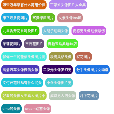
薄雪万年草有什么药用价值
百家姓头像图片大全集
康平寿多肉图片
富贵绿植图片
女漫头像ins风
九里香开花香吗及图片
大胡子动画头像
伤感男头像动漫悲伤
茉莉花图片
玉石花图片
奔驰宝马奥迪4s店
伴你一生的微信头像图片高
极简风格头像
家花图片
高清汽车头像微信头像
二次元头像梦幻男
分手头像图片女动漫
文竹开花好吗有什么兆头
小众头像图片男
好看的头像女生真人图片小
成熟男人的头像
月下花图片
emo的头像
steam动态头像