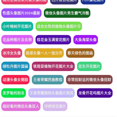
性感头像图片2024最新
微信头像图片男生霸气冷酷
小叶榕树开花图片
适合女性的植物头像图片可
花品种图片及名称
桂花金玉满堂花图片
大鱼海棠头像
冰冷女头像
姐弟头像一人一张分开
春天绿色的图画
绿牡丹图片国画
铁观音植物开花图片大全
花生开花图片
动漫头像女侧脸
王者荣耀西施教程
非常招财运的微信头像招财
圣罗勒的别名
王者荣耀搞怪头像图片简风
龙骨开花吗图片大全
超好看的情侣头像双人
洋绣球花图片