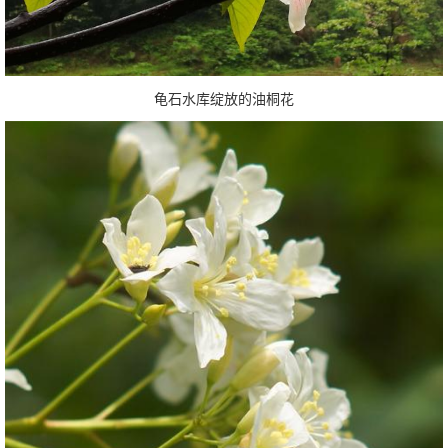
龟石水库绽放的油桐花