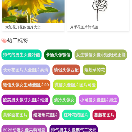
太阳花开花的图片大全
月季花图片简笔画
热门标签
帅气的男生头像冷酷
卡通头像微信
女生微信头像积极阳光正能
长寿花图片大全图片高清
情侣头像匹配
蜈蚣草的花
微信头像女生动漫图片20
微信头像图片图片可爱
欧美男头像寸头图片动漫
清冷头像女
小可爱头像图片男生
黄骅面花图片
结婚用花图片
红叶花的图片
蔓藤花图片
2022动漫头像呆萌可爱
帅气男生头像霸气二次元