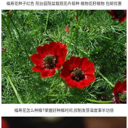
福寿花种子红色 阳台庭院盆栽观花卉易种 植物花籽植物 包邮优惠
福寿花怎么种植?掌握好种植时间,控制发芽温度事半功倍