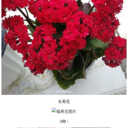
长寿花
3种 \