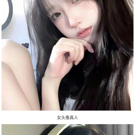
女头像真人