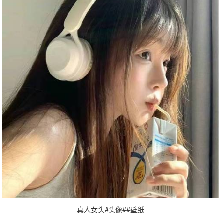
真人女头#头像##壁纸