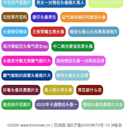
开花的芦荟图片
男女一对情侣头像图片真人
不死鸟开花的图片
忘忧草开花吗
蛋仔头像男生
运气越来越好的微信头像
头像情侣微信
王者荣耀五黑头像
微信头像山水风景高清图片
高冷御姐范头像气质女qq
中二病也要谈恋爱头像
头像男冷酷无情霸气图片大
接吻情侣头像一对两张动漫
霸气御姐的闺蜜头像图片大
微信头像女生动漫
好看头像风景图片女
真人照片男头像
冥花是什么花
像皮树开花图片
2022年卡通情侣头像一
微信头像风景图片大全
©2026 www.bntnews.cn |
百纳图
闽ICP备20009870号-13
|
#联系