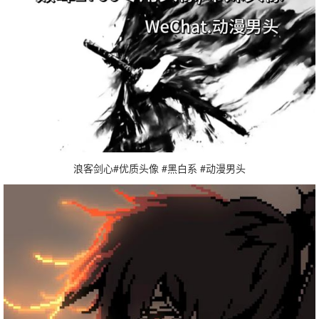
浪客剑心#优质头像 #黑白系 #动漫男头