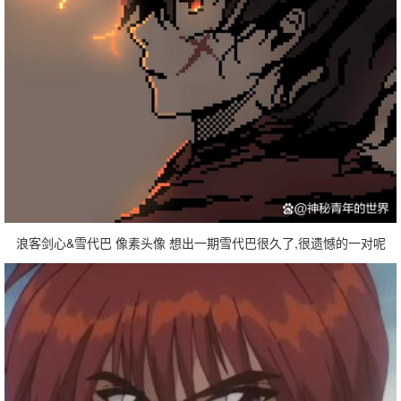
浪客剑心&雪代巴 像素头像 想出一期雪代巴很久了,很遗憾的一对呢