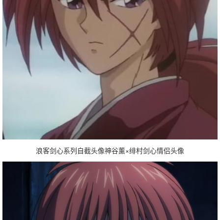
浪客剑心系列自截头像神谷薰×绯村剑心情侣头像