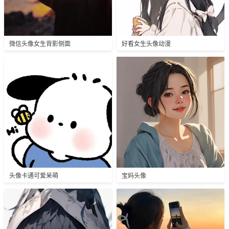
微信头像女生背影侧面
好看女生头像动漫
头像卡通可爱呆萌
宝妈头像