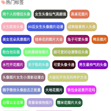
热门标签
两个人的情侣头像
女生头像仙气高颜值
高桌花图片
女生欧美头像
00后女生头像图片动漫
成熟稳重男人头像
美女花朵风景图片
钱串花的图片大全
兔子可爱头像
鸭舌图片
粉白勿忘我
白刺藤植物图片
超可爱的动漫情侣头像
水竹开花图片
关于陈的头像
可爱头像卡通
男生最帅气的头像
头像图片女生小清新动漫古
大丽花开完花的养护方法
魏字微信头像励志正能量
大地花图片
铁包金盆景开花吗
白雪公主花草
青藤香植物图片
糯米花图片大全