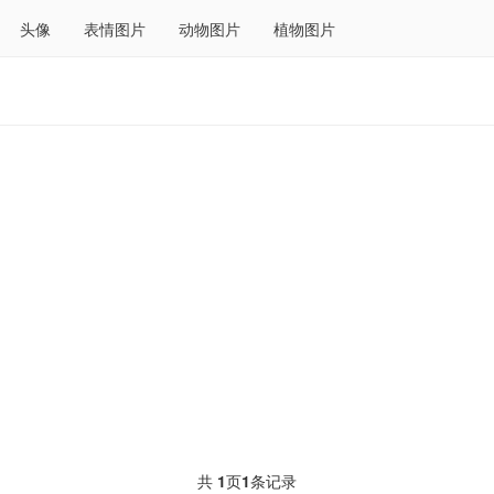
头像
表情图片
动物图片
植物图片
共
1
页
1
条记录