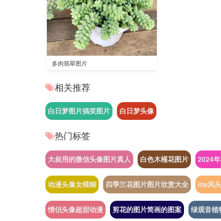
多肉翡翠图片
相关推荐
白日梦图片搞笑图片
白日梦头像
热门标签
大叔用的微信头像图片真人
白色木槿花图片
2024
动漫头像女模糊
四季兰花图片图片欣赏大全
ins风
情侣头像超甜动漫
剪花的图片简画的图案
绿观音植