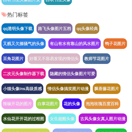
热门标签
qq透明头像下载
路飞头像图片五档
qq头像经典
又贱又欠揍骚气的头像
有山有水有靠山的风水图片
鸭子花图片
豆角花图片
好看又不容易发现的情侣头
教师节花图片
二次元头像制作器下载
隐藏的情侣头像图片可爱
小猫头像ins高级质感
情侣头像搞笑图片动漫
飘香藤花图片
辣椒开花的图片
白掌花图片
花的头像
泡泡玫瑰百度百科
水仙花开开花的过程图
女生超酷头像
古风头像女真人图片动漫