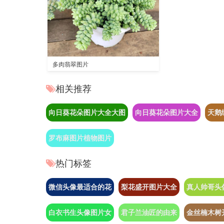
多肉翡翠图片
相关推荐
向日葵花朵图片大全大图
向日葵花朵图片大全
天鹅
罗布麻图片植物图片
热门标签
微信头像最适合的花
梨花盛开图片大全
真人帅哥头
白衣书生头像图片女
君子兰油匠的由来
金丝楠木树