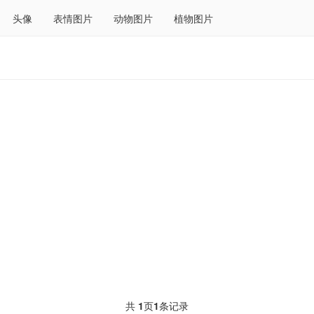
头像
表情图片
动物图片
植物图片
共
1
页
1
条记录