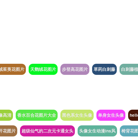
绒茱萸花图片
天鹅绒花图片
步登高花图片
草药白刺藤
白刺藤
像高清
香水百合花图片大全
黑色系女生头像
单身女生头像
hel
开花图片
超级仙气的二次元卡通女头
头像女生动漫ins风
椅背花