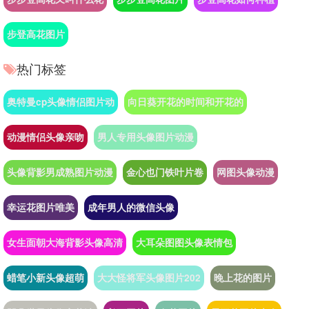
步登高花图片
热门标签
奥特曼cp头像情侣图片动
向日葵开花的时间和开花的
动漫情侣头像亲吻
男人专用头像图片动漫
头像背影男成熟图片动漫
金心也门铁叶片卷
网图头像动漫
幸运花图片唯美
成年男人的微信头像
女生面朝大海背影头像高清
大耳朵图图头像表情包
蜡笔小新头像超萌
大大怪将军头像图片202
晚上花的图片