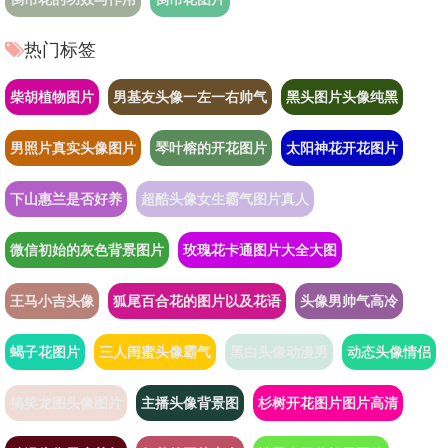
热门标签
柴胡植物图片
男基友头像一左一右帅气
黑头图片头像纯黑
男照片真实头像图片
琴叶榕的开花图片
太阳神花开花图片
下山惠兰是否好养
超酷头像女生霸气图片真人
微信初始的灰色背景图片
玫瑰花卡通图片大全大图
王马小吉头像
狐尾百合花的图片以及花语
头像男帅气高冷
蝎子花图片
三人闺蜜头像霸气
黑白头像动漫男
动态头像情侣
搞笑龙图头像图片
主播头像背景图
杉树开花图片图片高清