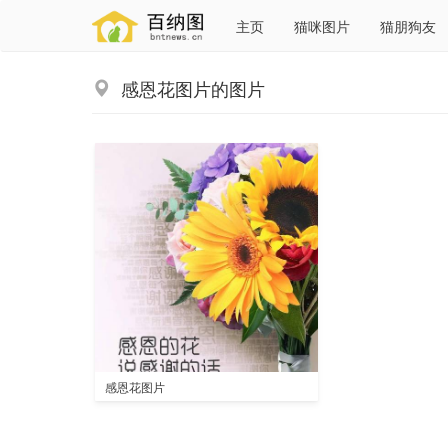
主页
猫咪图片
猫朋狗友
感恩花图片的图片
感恩花图片