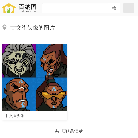
搜
甘文崔头像的图片
甘文崔头像
共
1
页
1
条记录